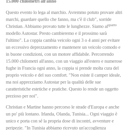
15.000 chilometri all'anno
Questo evento lo lega al marchio. Avremmo potuto provare altri
marchi, guardare quello che fanno, ma c'è il club", sorride
quarto
Christian. Abbiamo provato tutte le lunghezze. Siamo al
modello Autostar. Presto cambieremo e il prossimo sarà
l'ultimo". La coppia cambia veicolo ogni 3 o 4 anni per evitare
un eccessivo deprezzamento e mantenere un veicolo comodo e
in buone condizioni, con un motore affidabile. Percorrendo
15.000 chilometri all'anno, con un viaggio all'estero e numerose
fughe in Francia ogni anno, la coppia si prende molta cura del
proprio veicolo e del suo comfort. "Non esiste il camper ideale,
ma noi apprezziamo Autostar per la qualità delle sue
caratteristiche estetiche e pratiche. Questo lo rende un oggetto
prezioso per noi".
Christian e Martine hanno percorso le strade d'Europa e anche
un po' più lontano. Irlanda, Olanda, Tunisia... Ogni viaggio è
unico e porta con sé la propria dose di incontri, avventure e
peripezie. "In Tunisia abbiamo ricevuto un'accoglienza