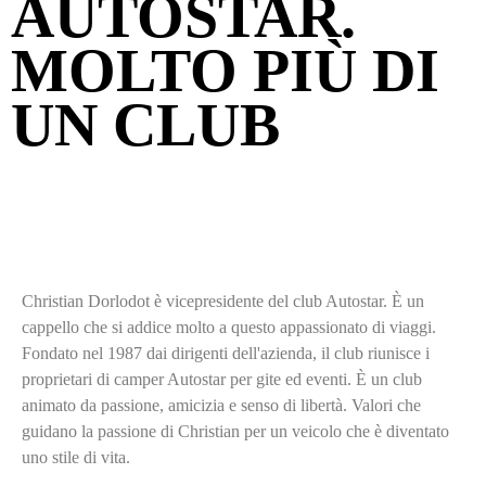
AUTOSTAR.
MOLTO PIÙ DI
UN CLUB
Christian Dorlodot è vicepresidente del club Autostar. È un
cappello che si addice molto a questo appassionato di viaggi.
Fondato nel 1987 dai dirigenti dell'azienda, il club riunisce i
proprietari di camper Autostar per gite ed eventi. È un club
animato da passione, amicizia e senso di libertà. Valori che
guidano la passione di Christian per un veicolo che è diventato
uno stile di vita.