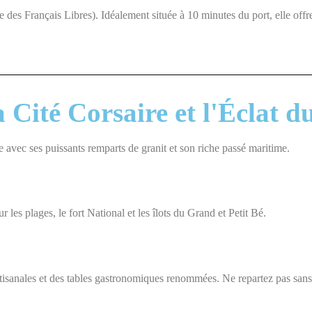
 des Français Libres). Idéalement située à 10 minutes du port, elle offr
 Cité Corsaire et l'Éclat d
e avec
ses
puissants
remparts
de granit
et
son riche passé maritime
.
es plages, le fort National et les îlots du Grand et Petit Bé.
rtisanales et des tables gastronomiques renommées. Ne repartez pas san