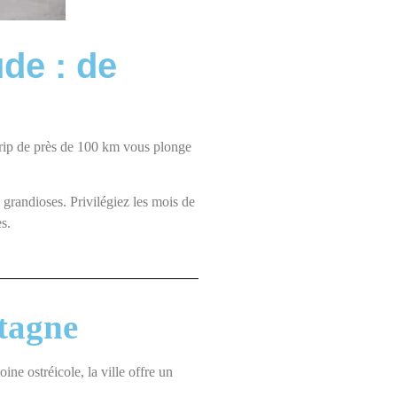
de : de
trip de près de 100 km vous plonge
 grandioses. Privilégiez les mois de
es.
etagne
e ostréicole, la ville offre un
.