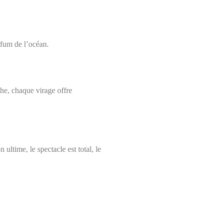
rfum de l’océan.
che
,
chaque virage offre
 ultime, le spectacle est total
,
le