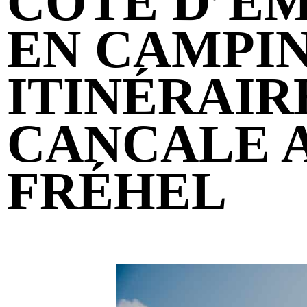
CÔTE D’É
EN CAMPIN
ITINÉRAIR
CANCALE 
FRÉHEL