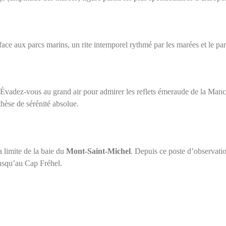
face aux parcs marins
,
un rite intemporel rythmé par les marées et le pa
s. Évadez-vous au grand air pour admirer les reflets émeraude de la Man
hèse de sérénité absolue.
 limite de la baie du
Mont-Saint-Michel
. Depuis ce poste d’observation
jusqu’au
Cap
Fréhel.