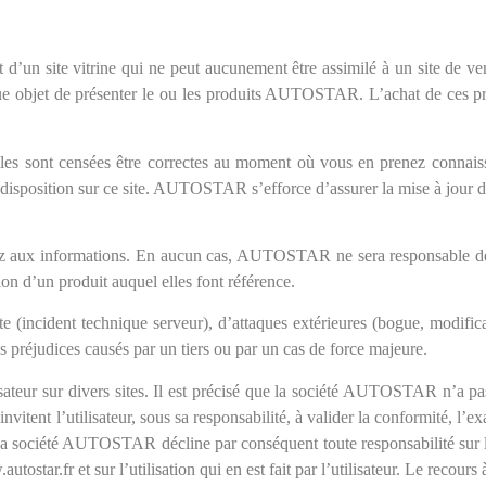
d’un site vitrine qui ne peut aucunement être assimilé à un site de ven
ue objet de présenter le ou les produits AUTOSTAR. L’achat de ces pro
if. Elles sont censées être correctes au moment où vous en prenez con
a disposition sur ce site. AUTOSTAR s’efforce d’assurer la mise à jour du 
dez aux informations. En aucun cas, AUTOSTAR ne sera responsable de
tion d’un produit auquel elles font référence.
 (incident technique serveur), d’attaques extérieures (bogue, modific
us préjudices causés par un tiers ou par un cas de force majeure.
isateur sur divers sites. Il est précisé que la société AUTOSTAR n’a pas
invitent l’utilisateur, sous sa responsabilité, à valider la conformité, l’ex
 La société AUTOSTAR décline par conséquent toute responsabilité sur le
tostar.fr et sur l’utilisation qui en est fait par l’utilisateur. Le recours à