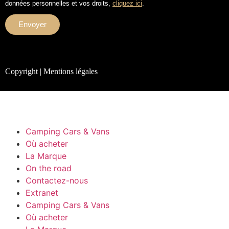
données personnelles et vos droits,
cliquez ici
.
Envoyer
Copyright | Mentions légales
Camping Cars & Vans
Où acheter
La Marque
On the road
Contactez-nous
Extranet
Camping Cars & Vans
Où acheter