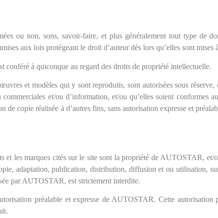
nimées ou non, sons, savoir-faire, et plus généralement tout type de 
ses aux lois protégeant le droit d’auteur dès lors qu’elles sont mises à l
st conféré à quiconque au regard des droits de propriété intellectuelle.
œuvres et modèles qui y sont reproduits, sont autorisées sous réserve, q
ou commerciales et/ou d’information, et/ou qu’elles soient conformes au
sation de copie réalisée à d’autres fins, sans autorisation expresse et p
duits et les marques cités sur le site sont la propriété de AUTOSTAR, 
pie, adaptation, publication, distribution, diffusion et ou utilisation, s
risée par AUTOSTAR, est strictement interdite.
’autorisation préalable et expresse de AUTOSTAR. Cette autorisation p
it.