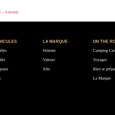
é – Autostar
HICULES
LA MARQUE
ON THE R
èles
Histoire
Camping Car
ilés
Valeurs
Voyages
graux
Jobs
Bien se prépa
s
La Marque