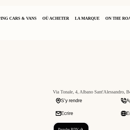
ING CARS & VANS
OÙ ACHETER
LA MARQUE
ON THE RO
Via Tonale, 4, Albano Sant'Alessandro, Be
S’y rendre
A
Ecrire
E
Prendre RDV