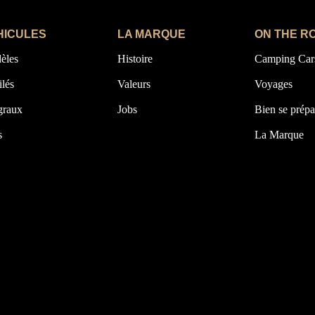
HICULES
LA MARQUE
ON THE R
èles
Histoire
Camping Car
ilés
Valeurs
Voyages
graux
Jobs
Bien se prépa
s
La Marque