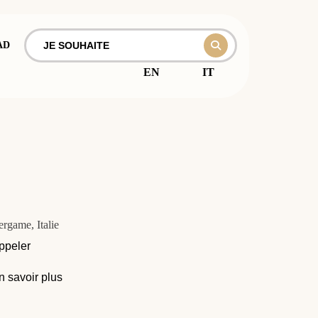
AD
EN
IT
rgame, Italie
ppeler
n savoir plus